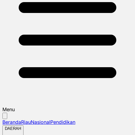
Menu
Beranda
Riau
Nasional
Pendidikan
DAERAH