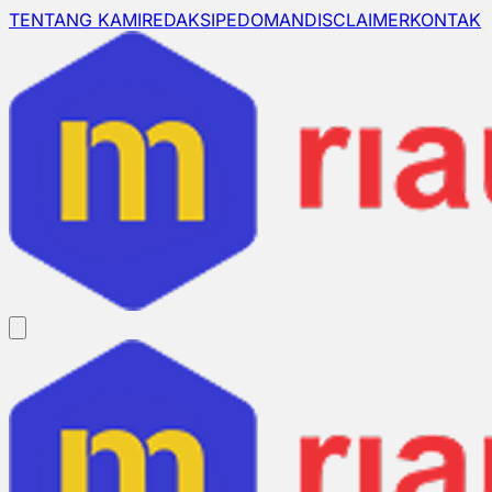
TENTANG KAMI
REDAKSI
PEDOMAN
DISCLAIMER
KONTAK