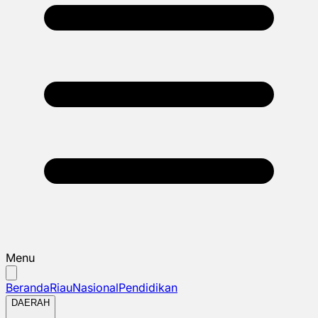
Menu
Beranda
Riau
Nasional
Pendidikan
DAERAH