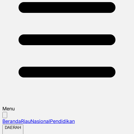
Menu
Beranda
Riau
Nasional
Pendidikan
DAERAH