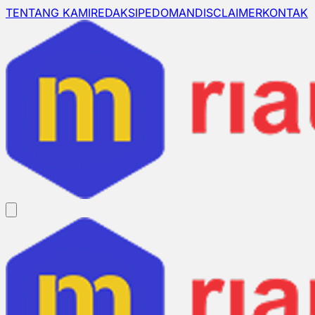
TENTANG KAMI
REDAKSI
PEDOMAN
DISCLAIMER
KONTAK