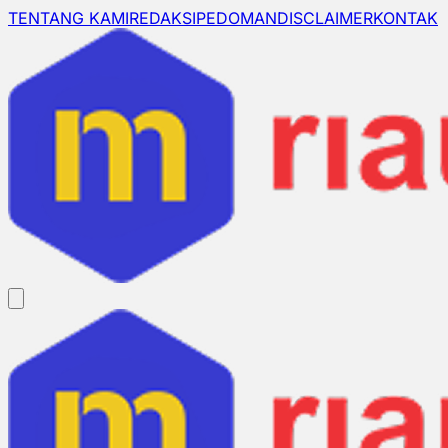
TENTANG KAMI
REDAKSI
PEDOMAN
DISCLAIMER
KONTAK