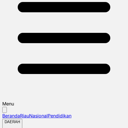
Menu
Beranda
Riau
Nasional
Pendidikan
DAERAH