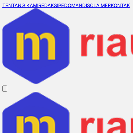
TENTANG KAMI
REDAKSI
PEDOMAN
DISCLAIMER
KONTAK