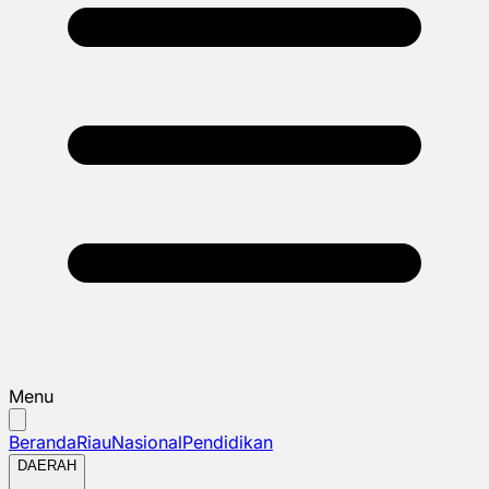
Menu
Beranda
Riau
Nasional
Pendidikan
DAERAH