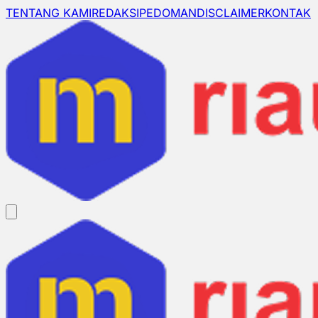
TENTANG KAMI
REDAKSI
PEDOMAN
DISCLAIMER
KONTAK