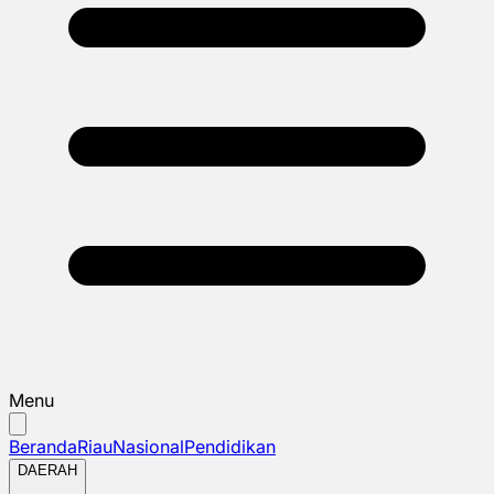
Menu
Beranda
Riau
Nasional
Pendidikan
DAERAH