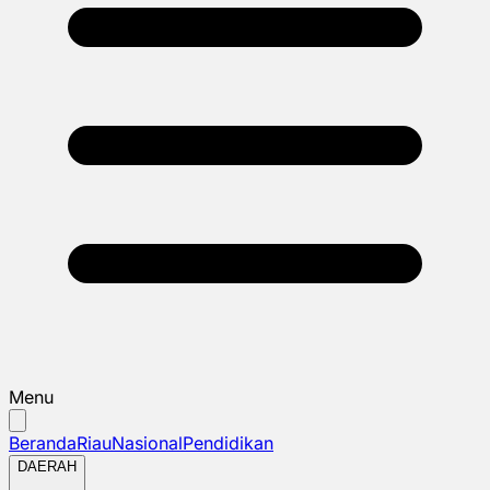
Menu
Beranda
Riau
Nasional
Pendidikan
DAERAH