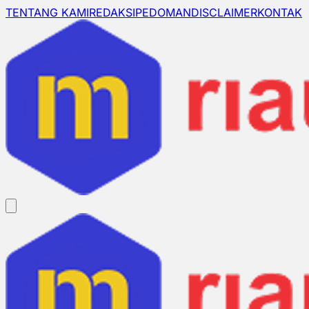
TENTANG KAMI
REDAKSI
PEDOMAN
DISCLAIMER
KONTAK