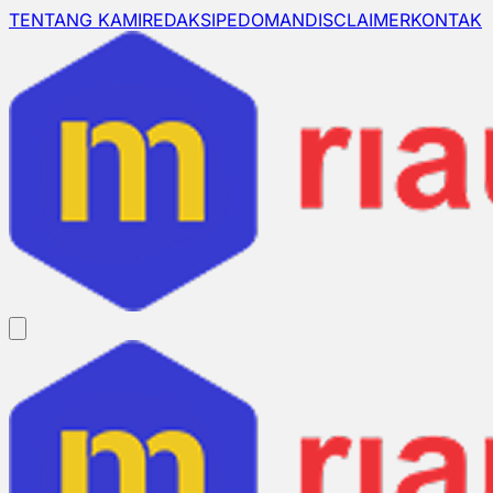
TENTANG KAMI
REDAKSI
PEDOMAN
DISCLAIMER
KONTAK