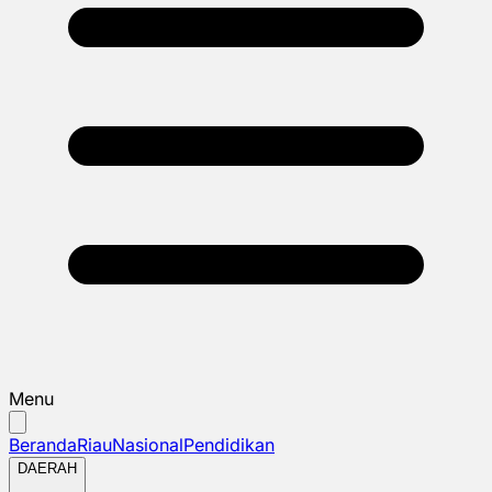
Menu
Beranda
Riau
Nasional
Pendidikan
DAERAH