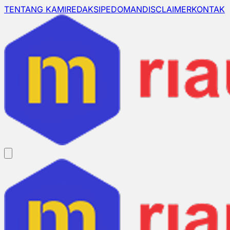
TENTANG KAMI
REDAKSI
PEDOMAN
DISCLAIMER
KONTAK