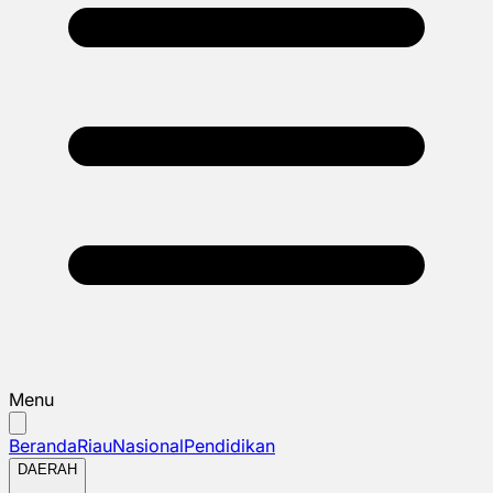
Menu
Beranda
Riau
Nasional
Pendidikan
DAERAH