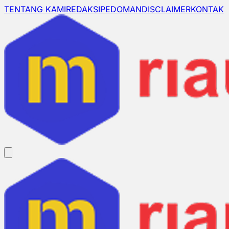
TENTANG KAMI
REDAKSI
PEDOMAN
DISCLAIMER
KONTAK