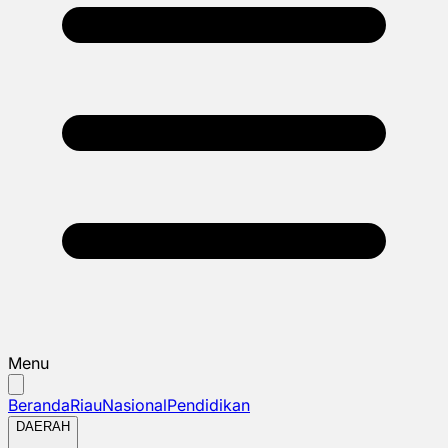
Menu
Beranda
Riau
Nasional
Pendidikan
DAERAH