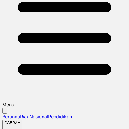
Menu
Beranda
Riau
Nasional
Pendidikan
DAERAH