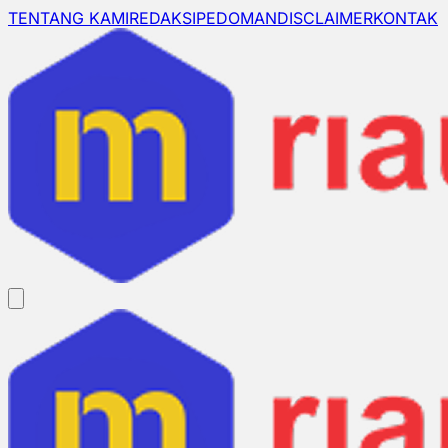
TENTANG KAMI
REDAKSI
PEDOMAN
DISCLAIMER
KONTAK