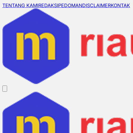
TENTANG KAMI
REDAKSI
PEDOMAN
DISCLAIMER
KONTAK