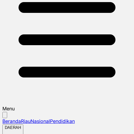
Menu
Beranda
Riau
Nasional
Pendidikan
DAERAH