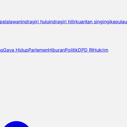
pelalawan
indragiri hulu
indragiri hilir
kuantan singingi
kepulau
as
Gaya Hidup
Parlemen
Hiburan
Politik
DPD RI
Hukrim