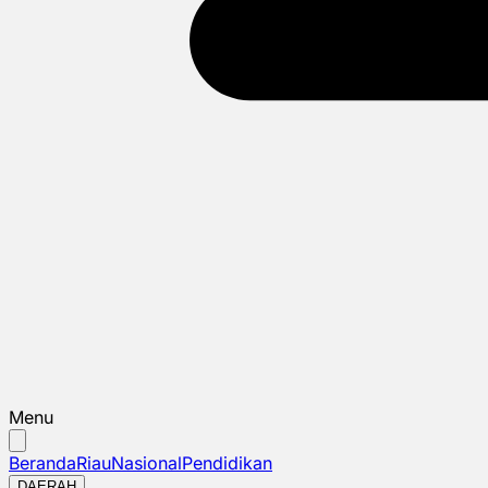
Menu
Beranda
Riau
Nasional
Pendidikan
DAERAH