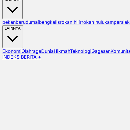
pekanbaru
dumai
bengkalis
rokan hilir
rokan hulu
kampar
siak
LAINNYA
Ekonomi
Olahraga
Dunia
Hikmah
Teknologi
Gagasan
Komunit
INDEKS BERITA +