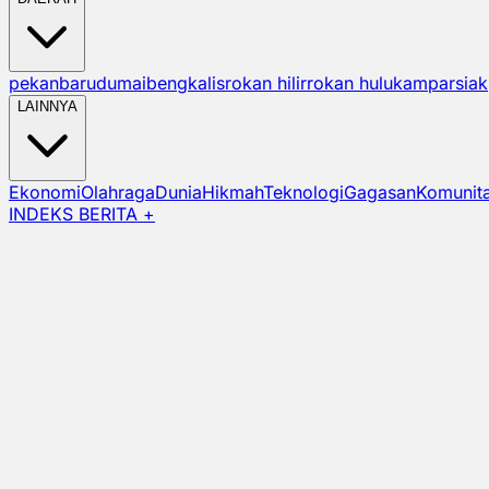
pekanbaru
dumai
bengkalis
rokan hilir
rokan hulu
kampar
siak
LAINNYA
Ekonomi
Olahraga
Dunia
Hikmah
Teknologi
Gagasan
Komunit
INDEKS BERITA +