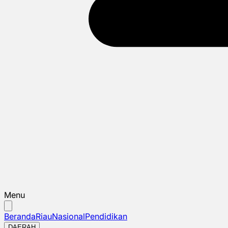
Menu
Beranda
Riau
Nasional
Pendidikan
DAERAH