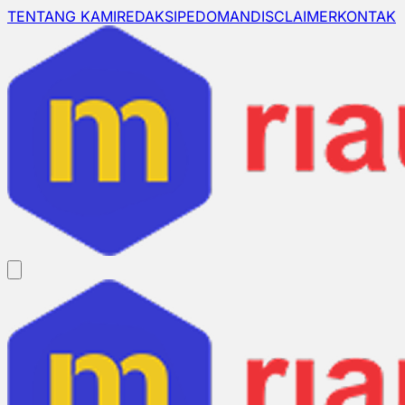
TENTANG KAMI
REDAKSI
PEDOMAN
DISCLAIMER
KONTAK