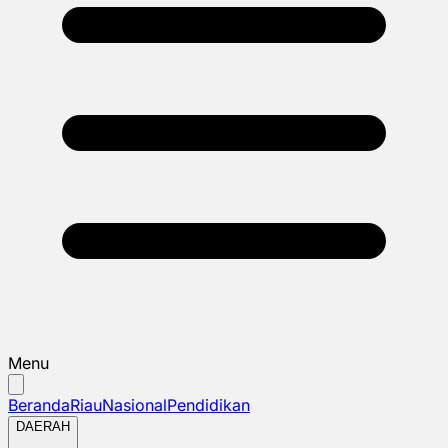
Menu
Beranda
Riau
Nasional
Pendidikan
DAERAH