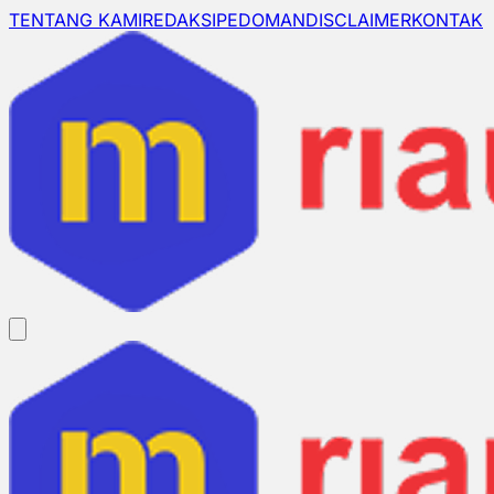
TENTANG KAMI
REDAKSI
PEDOMAN
DISCLAIMER
KONTAK