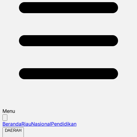
Menu
Beranda
Riau
Nasional
Pendidikan
DAERAH