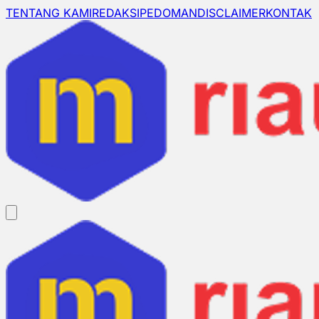
TENTANG KAMI
REDAKSI
PEDOMAN
DISCLAIMER
KONTAK