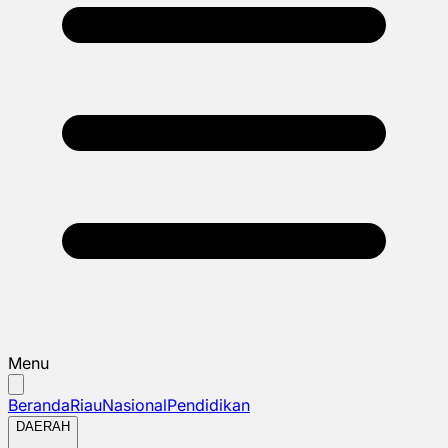
Menu
Beranda
Riau
Nasional
Pendidikan
DAERAH