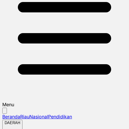
Menu
Beranda
Riau
Nasional
Pendidikan
DAERAH