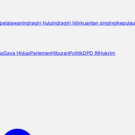
pelalawan
indragiri hulu
indragiri hilir
kuantan singingi
kepulau
as
Gaya Hidup
Parlemen
Hiburan
Politik
DPD RI
Hukrim