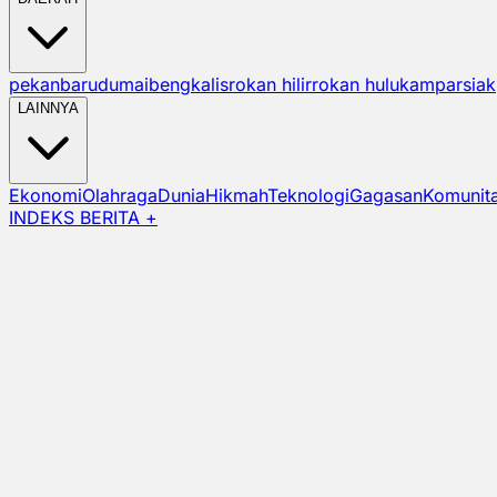
pekanbaru
dumai
bengkalis
rokan hilir
rokan hulu
kampar
siak
LAINNYA
Ekonomi
Olahraga
Dunia
Hikmah
Teknologi
Gagasan
Komunit
INDEKS BERITA +