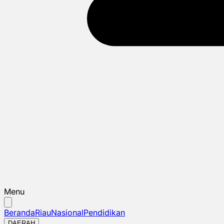
Menu
Beranda
Riau
Nasional
Pendidikan
DAERAH