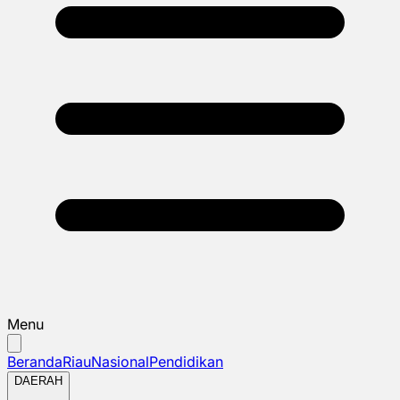
Menu
Beranda
Riau
Nasional
Pendidikan
DAERAH