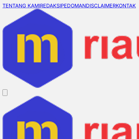
TENTANG KAMI
REDAKSI
PEDOMAN
DISCLAIMER
KONTAK