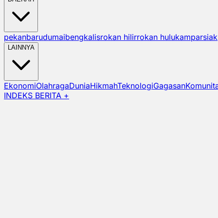
pekanbaru
dumai
bengkalis
rokan hilir
rokan hulu
kampar
siak
LAINNYA
Ekonomi
Olahraga
Dunia
Hikmah
Teknologi
Gagasan
Komunit
INDEKS BERITA +