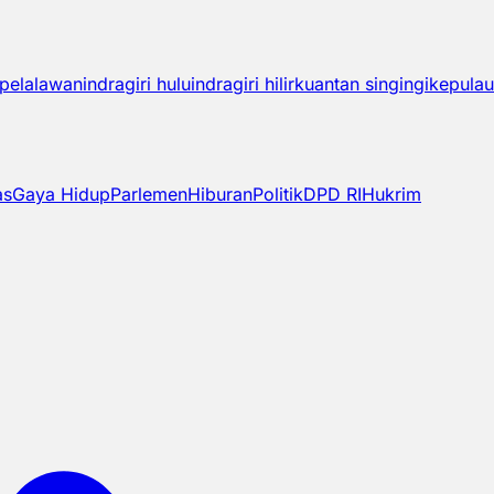
pelalawan
indragiri hulu
indragiri hilir
kuantan singingi
kepulau
as
Gaya Hidup
Parlemen
Hiburan
Politik
DPD RI
Hukrim