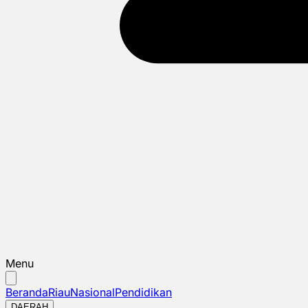
Menu
Beranda
Riau
Nasional
Pendidikan
DAERAH