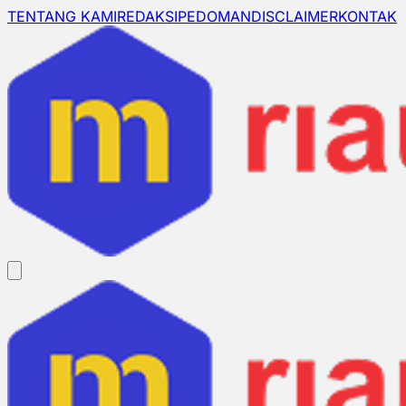
TENTANG KAMI
REDAKSI
PEDOMAN
DISCLAIMER
KONTAK