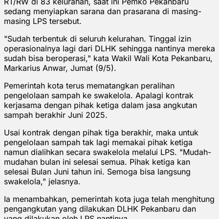
RT/RW di 83 kelurahan, saat ini Pemko Pekanbaru
sedang menyiapkan sarana dan prasarana di masing-
masing LPS tersebut.
"Sudah terbentuk di seluruh kelurahan. Tinggal izin
operasionalnya lagi dari DLHK sehingga nantinya mereka
sudah bisa beroperasi," kata Wakil Wali Kota Pekanbaru,
Markarius Anwar, Jumat (9/5).
Pemerintah kota terus mematangkan peralihan
pengelolaan sampah ke swakelola. Apalagi kontrak
kerjasama dengan pihak ketiga dalam jasa angkutan
sampah berakhir Juni 2025.
Usai kontrak dengan pihak tiga berakhir, maka untuk
pengelolaan sampah tak lagi memakai pihak ketiga
namun dialihkan secara swakelola melalui LPS. "Mudah-
mudahan bulan ini selesai semua. Pihak ketiga kan
selesai Bulan Juni tahun ini. Semoga bisa langsung
swakelola," jelasnya.
Ia menambahkan, pemerintah kota juga telah menghitung
pengangkutan yang dilakukan DLHK Pekanbaru dan
yang dilakukan oleh LPS nantinya.