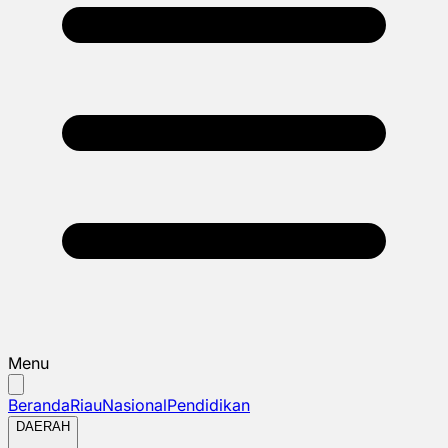
Menu
Beranda
Riau
Nasional
Pendidikan
DAERAH