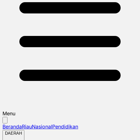
Menu
Beranda
Riau
Nasional
Pendidikan
DAERAH