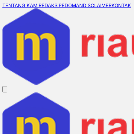
TENTANG KAMI
REDAKSI
PEDOMAN
DISCLAIMER
KONTAK