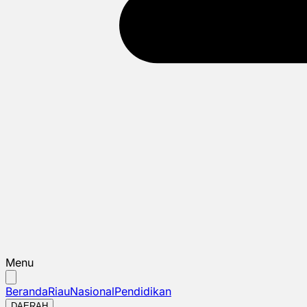
Menu
Beranda
Riau
Nasional
Pendidikan
DAERAH