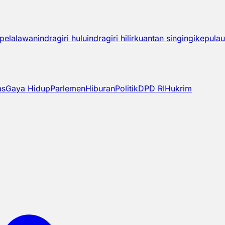
pelalawan
indragiri hulu
indragiri hilir
kuantan singingi
kepulau
as
Gaya Hidup
Parlemen
Hiburan
Politik
DPD RI
Hukrim