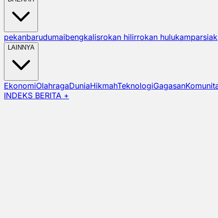
pekanbaru
dumai
bengkalis
rokan hilir
rokan hulu
kampar
siak
LAINNYA
Ekonomi
Olahraga
Dunia
Hikmah
Teknologi
Gagasan
Komunit
INDEKS BERITA +