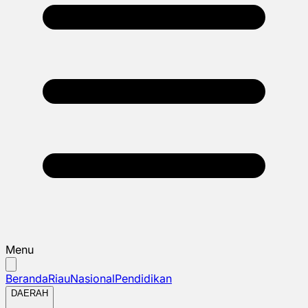
Menu
Beranda
Riau
Nasional
Pendidikan
DAERAH