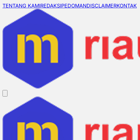
TENTANG KAMI
REDAKSI
PEDOMAN
DISCLAIMER
KONTAK