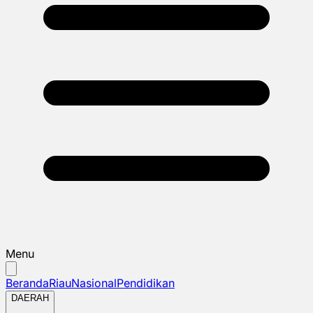
Menu
Beranda
Riau
Nasional
Pendidikan
DAERAH