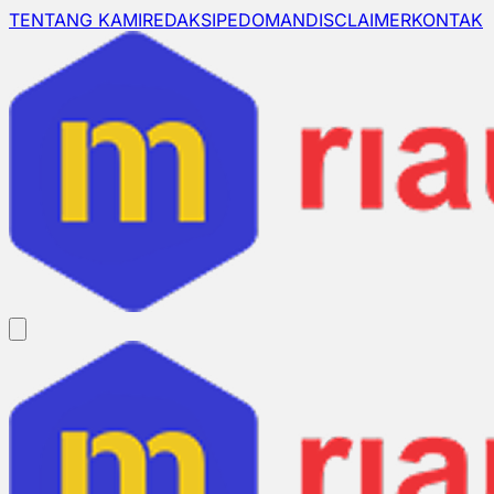
TENTANG KAMI
REDAKSI
PEDOMAN
DISCLAIMER
KONTAK