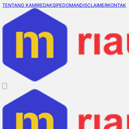
TENTANG KAMI
REDAKSI
PEDOMAN
DISCLAIMER
KONTAK