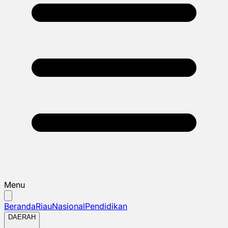
Menu
Beranda
Riau
Nasional
Pendidikan
DAERAH