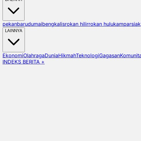
pekanbaru
dumai
bengkalis
rokan hilir
rokan hulu
kampar
siak
LAINNYA
Ekonomi
Olahraga
Dunia
Hikmah
Teknologi
Gagasan
Komunit
INDEKS BERITA +