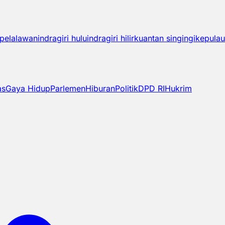
pelalawan
indragiri hulu
indragiri hilir
kuantan singingi
kepulau
as
Gaya Hidup
Parlemen
Hiburan
Politik
DPD RI
Hukrim