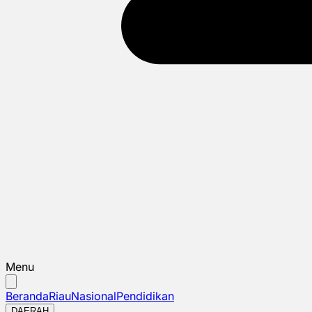
Menu
Beranda
Riau
Nasional
Pendidikan
DAERAH