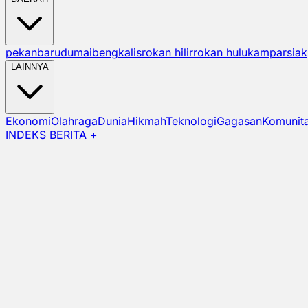
pekanbaru
dumai
bengkalis
rokan hilir
rokan hulu
kampar
siak
LAINNYA
Ekonomi
Olahraga
Dunia
Hikmah
Teknologi
Gagasan
Komunit
INDEKS BERITA +