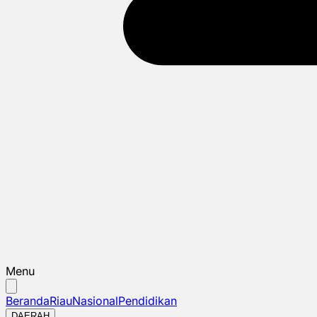
Menu
Beranda
Riau
Nasional
Pendidikan
DAERAH