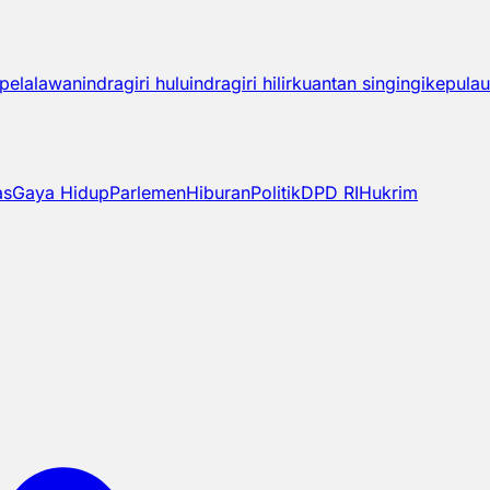
pelalawan
indragiri hulu
indragiri hilir
kuantan singingi
kepulau
as
Gaya Hidup
Parlemen
Hiburan
Politik
DPD RI
Hukrim