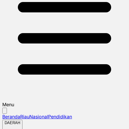
Menu
Beranda
Riau
Nasional
Pendidikan
DAERAH