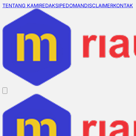
TENTANG KAMI
REDAKSI
PEDOMAN
DISCLAIMER
KONTAK