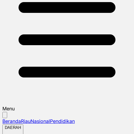
Menu
Beranda
Riau
Nasional
Pendidikan
DAERAH