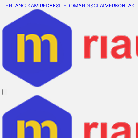
TENTANG KAMI
REDAKSI
PEDOMAN
DISCLAIMER
KONTAK