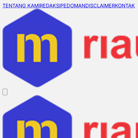
TENTANG KAMI
REDAKSI
PEDOMAN
DISCLAIMER
KONTAK