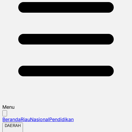
Menu
Beranda
Riau
Nasional
Pendidikan
DAERAH