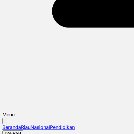
Menu
Beranda
Riau
Nasional
Pendidikan
DAERAH