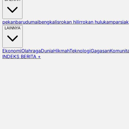
pekanbaru
dumai
bengkalis
rokan hilir
rokan hulu
kampar
siak
LAINNYA
Ekonomi
Olahraga
Dunia
Hikmah
Teknologi
Gagasan
Komunit
INDEKS BERITA +