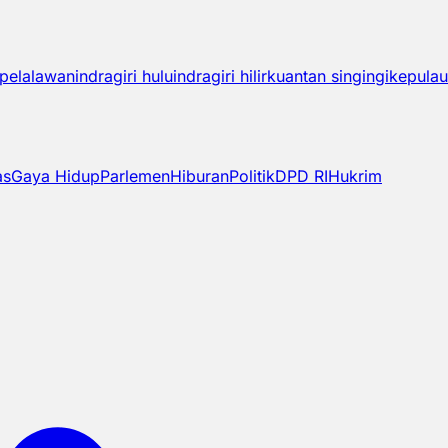
pelalawan
indragiri hulu
indragiri hilir
kuantan singingi
kepulau
as
Gaya Hidup
Parlemen
Hiburan
Politik
DPD RI
Hukrim