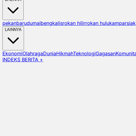
pekanbaru
dumai
bengkalis
rokan hilir
rokan hulu
kampar
siak
LAINNYA
Ekonomi
Olahraga
Dunia
Hikmah
Teknologi
Gagasan
Komunit
INDEKS BERITA +