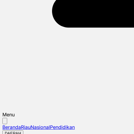
Menu
Beranda
Riau
Nasional
Pendidikan
DAERAH