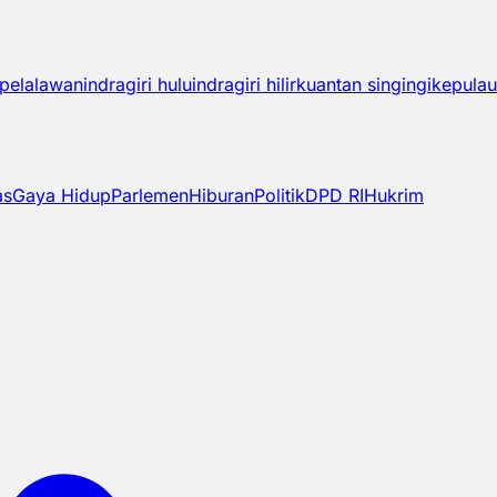
pelalawan
indragiri hulu
indragiri hilir
kuantan singingi
kepulau
as
Gaya Hidup
Parlemen
Hiburan
Politik
DPD RI
Hukrim