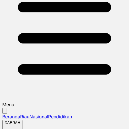
Menu
Beranda
Riau
Nasional
Pendidikan
DAERAH