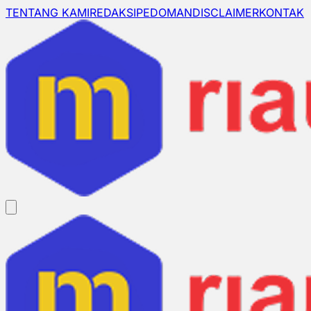
TENTANG KAMI
REDAKSI
PEDOMAN
DISCLAIMER
KONTAK