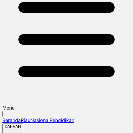
Menu
Beranda
Riau
Nasional
Pendidikan
DAERAH