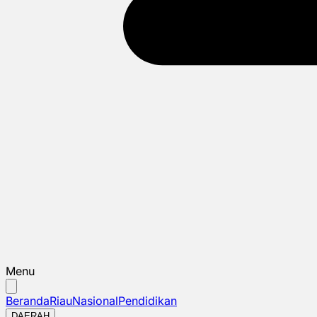
Menu
Beranda
Riau
Nasional
Pendidikan
DAERAH