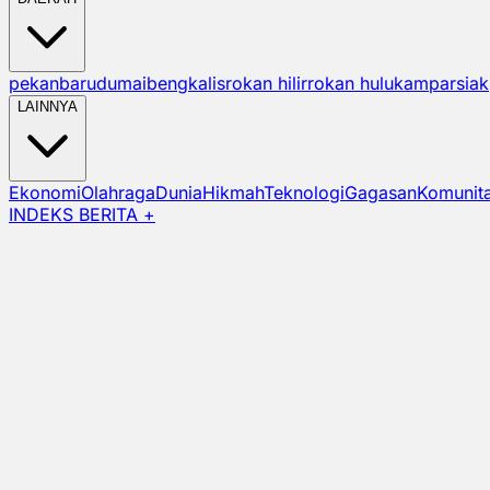
pekanbaru
dumai
bengkalis
rokan hilir
rokan hulu
kampar
siak
LAINNYA
Ekonomi
Olahraga
Dunia
Hikmah
Teknologi
Gagasan
Komunit
INDEKS BERITA +