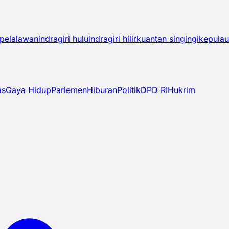
pelalawan
indragiri hulu
indragiri hilir
kuantan singingi
kepulau
as
Gaya Hidup
Parlemen
Hiburan
Politik
DPD RI
Hukrim