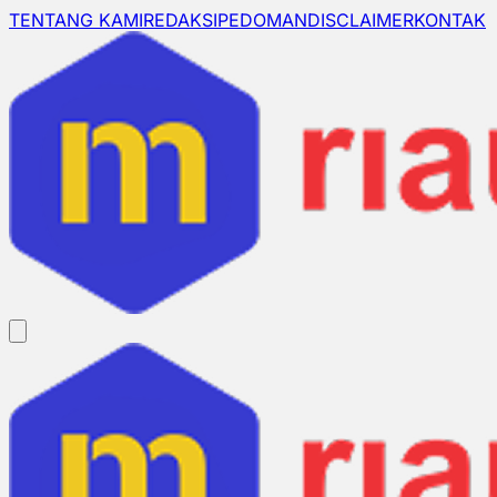
TENTANG KAMI
REDAKSI
PEDOMAN
DISCLAIMER
KONTAK