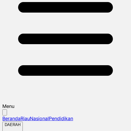
Menu
Beranda
Riau
Nasional
Pendidikan
DAERAH