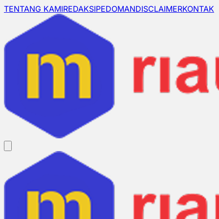
TENTANG KAMI
REDAKSI
PEDOMAN
DISCLAIMER
KONTAK