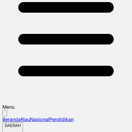
Menu
Beranda
Riau
Nasional
Pendidikan
DAERAH