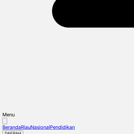
Menu
Beranda
Riau
Nasional
Pendidikan
DAERAH