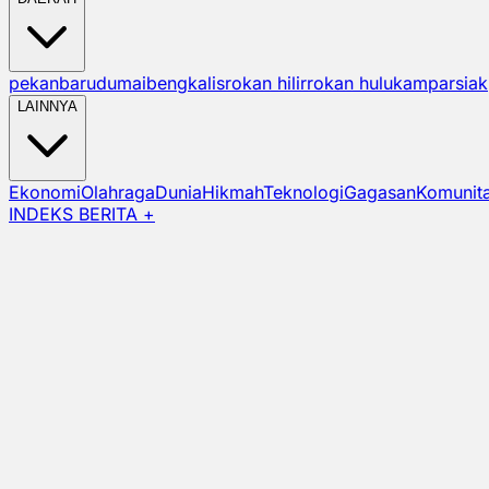
pekanbaru
dumai
bengkalis
rokan hilir
rokan hulu
kampar
siak
LAINNYA
Ekonomi
Olahraga
Dunia
Hikmah
Teknologi
Gagasan
Komunit
INDEKS BERITA +