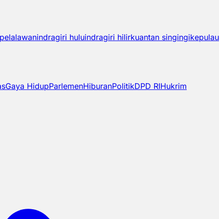
pelalawan
indragiri hulu
indragiri hilir
kuantan singingi
kepulau
as
Gaya Hidup
Parlemen
Hiburan
Politik
DPD RI
Hukrim