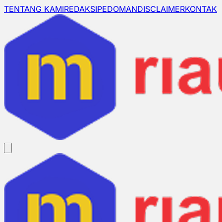
TENTANG KAMI
REDAKSI
PEDOMAN
DISCLAIMER
KONTAK