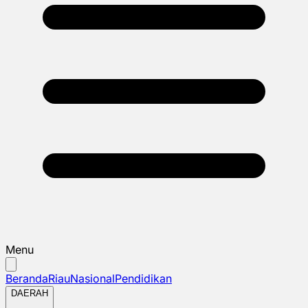
Menu
Beranda
Riau
Nasional
Pendidikan
DAERAH