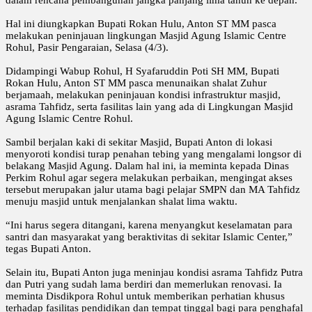
Hal ini diungkapkan Bupati Rokan Hulu, Anton ST MM pasca
melakukan peninjauan lingkungan Masjid Agung Islamic Centre
Rohul, Pasir Pengaraian, Selasa (4/3).
Didampingi Wabup Rohul, H Syafaruddin Poti SH MM, Bupati
Rokan Hulu, Anton ST MM pasca menunaikan shalat Zuhur
berjamaah, melakukan peninjauan kondisi infrastruktur masjid,
asrama Tahfidz, serta fasilitas lain yang ada di Lingkungan Masjid
Agung Islamic Centre Rohul.
Sambil berjalan kaki di sekitar Masjid, Bupati Anton di lokasi
menyoroti kondisi turap penahan tebing yang mengalami longsor di
belakang Masjid Agung. Dalam hal ini, ia meminta kepada Dinas
Perkim Rohul agar segera melakukan perbaikan, mengingat akses
tersebut merupakan jalur utama bagi pelajar SMPN dan MA Tahfidz
menuju masjid untuk menjalankan shalat lima waktu.
“Ini harus segera ditangani, karena menyangkut keselamatan para
santri dan masyarakat yang beraktivitas di sekitar Islamic Center,”
tegas Bupati Anton.
Selain itu, Bupati Anton juga meninjau kondisi asrama Tahfidz Putra
dan Putri yang sudah lama berdiri dan memerlukan renovasi. Ia
meminta Disdikpora Rohul untuk memberikan perhatian khusus
terhadap fasilitas pendidikan dan tempat tinggal bagi para penghafal