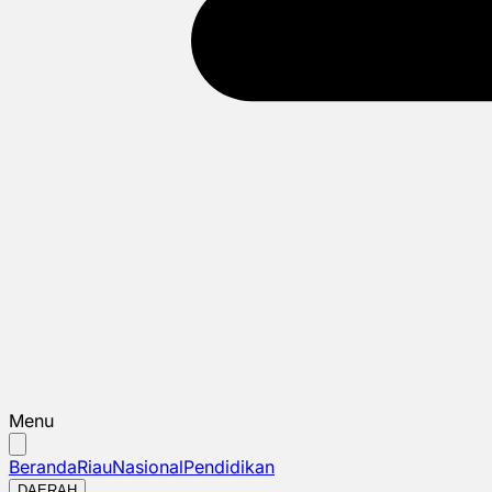
Menu
Beranda
Riau
Nasional
Pendidikan
DAERAH