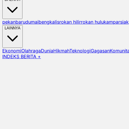
pekanbaru
dumai
bengkalis
rokan hilir
rokan hulu
kampar
siak
LAINNYA
Ekonomi
Olahraga
Dunia
Hikmah
Teknologi
Gagasan
Komunit
INDEKS BERITA +