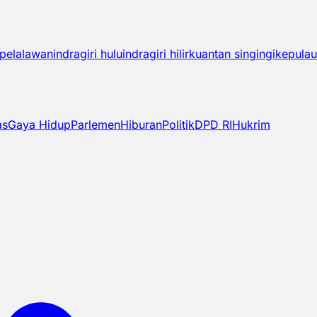
pelalawan
indragiri hulu
indragiri hilir
kuantan singingi
kepulau
as
Gaya Hidup
Parlemen
Hiburan
Politik
DPD RI
Hukrim