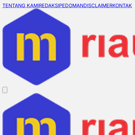
TENTANG KAMI
REDAKSI
PEDOMAN
DISCLAIMER
KONTAK