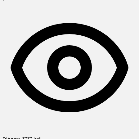
Dibaca:
1717
kali