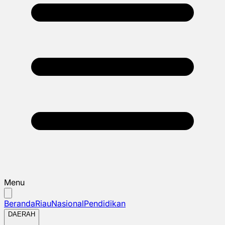
Menu
Beranda
Riau
Nasional
Pendidikan
DAERAH