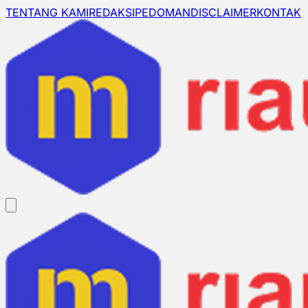
TENTANG KAMI
REDAKSI
PEDOMAN
DISCLAIMER
KONTAK