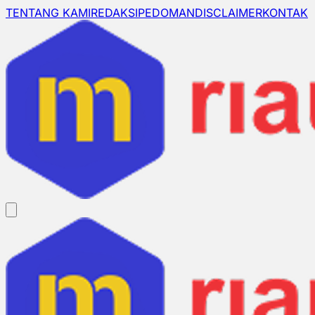
TENTANG KAMI
REDAKSI
PEDOMAN
DISCLAIMER
KONTAK