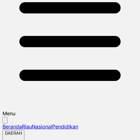
Menu
Beranda
Riau
Nasional
Pendidikan
DAERAH