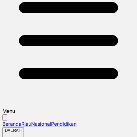
Menu
Beranda
Riau
Nasional
Pendidikan
DAERAH