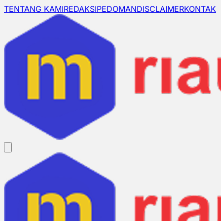
TENTANG KAMI
REDAKSI
PEDOMAN
DISCLAIMER
KONTAK