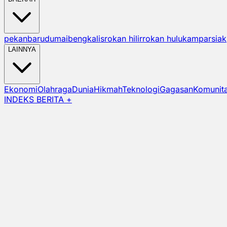
pekanbaru
dumai
bengkalis
rokan hilir
rokan hulu
kampar
siak
LAINNYA
Ekonomi
Olahraga
Dunia
Hikmah
Teknologi
Gagasan
Komunit
INDEKS BERITA +