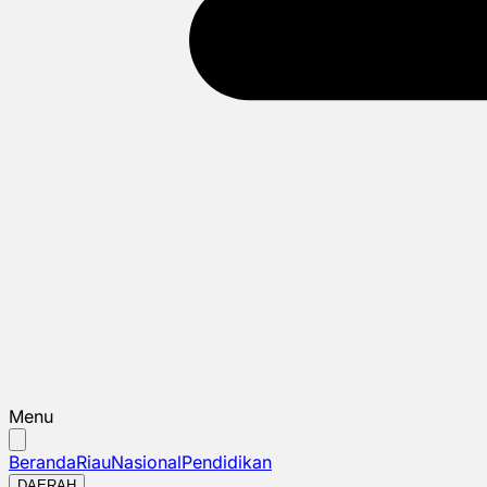
Menu
Beranda
Riau
Nasional
Pendidikan
DAERAH