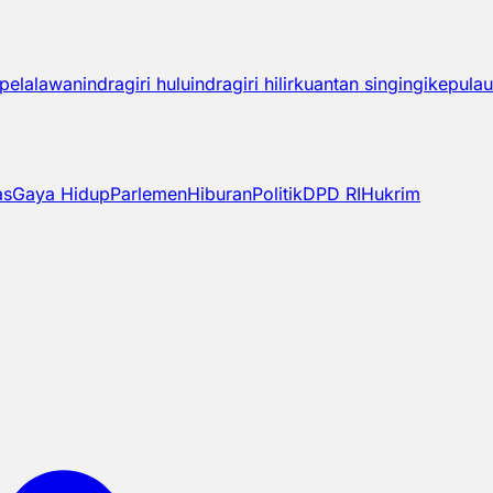
pelalawan
indragiri hulu
indragiri hilir
kuantan singingi
kepulau
as
Gaya Hidup
Parlemen
Hiburan
Politik
DPD RI
Hukrim