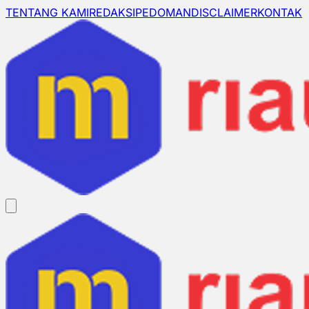
TENTANG KAMI
REDAKSI
PEDOMAN
DISCLAIMER
KONTAK