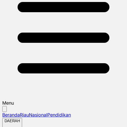
Menu
Beranda
Riau
Nasional
Pendidikan
DAERAH