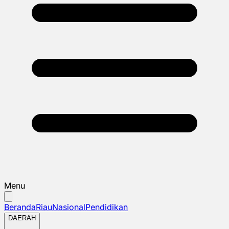
Menu
Beranda
Riau
Nasional
Pendidikan
DAERAH