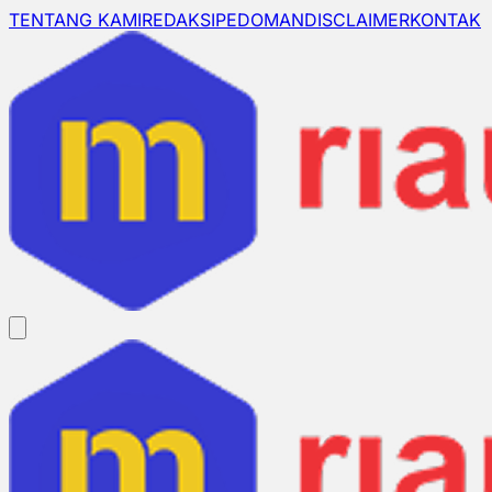
TENTANG KAMI
REDAKSI
PEDOMAN
DISCLAIMER
KONTAK