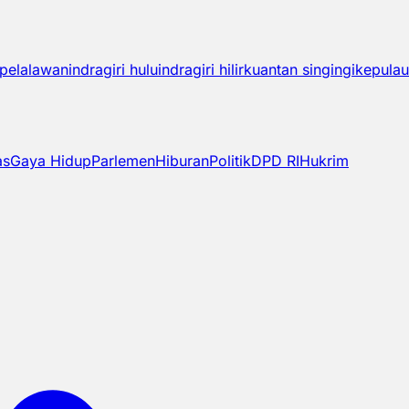
pelalawan
indragiri hulu
indragiri hilir
kuantan singingi
kepulau
as
Gaya Hidup
Parlemen
Hiburan
Politik
DPD RI
Hukrim