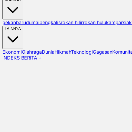
pekanbaru
dumai
bengkalis
rokan hilir
rokan hulu
kampar
siak
LAINNYA
Ekonomi
Olahraga
Dunia
Hikmah
Teknologi
Gagasan
Komunit
INDEKS BERITA +